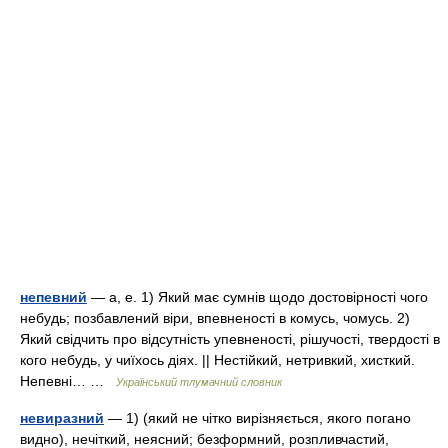
непевний
— а, е. 1) Який має сумнів щодо достовірності чого
небудь; позбавлений віри, впевненості в комусь, чомусь. 2)
Який свідчить про відсутність упевненості, рішучості, твердості в
кого небудь, у чиїхось діях. || Нестійкий, нетривкий, хисткий.
Непевні… …
Український тлумачний словник
невиразний
— 1) (який не чітко вирізняється, якого погано
видно), нечіткий, неясний; безформний, розпливчастий,