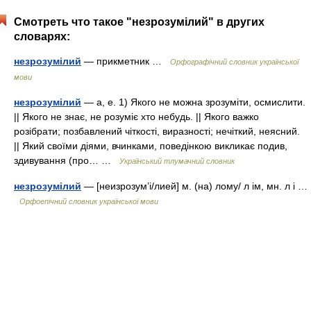
Смотреть что такое "незрозумілий" в других
словарях:
незрозумілий
— прикметник …
Орфографічний словник української
мови
незрозумілий
— а, е. 1) Якого не можна зрозуміти, осмислити.
|| Якого не знає, не розуміє хто небудь. || Якого важко
розібрати; позбавлений чіткості, виразності; нечіткий, неясний.
|| Який своїми діями, вчинками, поведінкою викликає подив,
здивування (про… …
Український тлумачний словник
незрозумілий
— [неизрозум’і/лией] м. (на) лому/ л ім, мн. л і …
Орфоепічний словник української мови