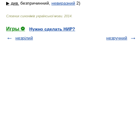
▶
див.
безпричинний,
невиразний
2)
Словник синонімів української мови
.
2014
.
Игры ⚽
Нужно сделать НИР?
незрілий
незручний