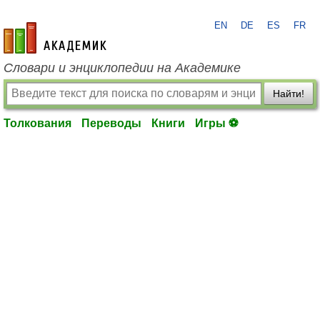
EN
DE
ES
FR
academic.ru
Словари и энциклопедии на Академике
Найти!
Толкования
Переводы
Книги
Игры ⚽