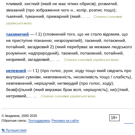
пливкий, хисткий (який не має чітких обрисів); розмитий,
змазаний (про зображення чого н., колір, розпис тощо);
тьмяний, туманний, примарний (який… …
Словник синонімів
української мови
таємничий
— I 1) (сповнений того, що не стало відомим, що
не приступне пізнанню; незрозумілий), таємний, потаємний,
потайний, загадковий 2) (який перебуває за межами людського
розуміння; надприродний), таємний, потаємний, потайний,
незримий, загадковий,… …
Словник синонімів української мови
непевний
— I 1) (про голос, рухи, ходу тощо який свідчить про
внутрішні сумніви, невпевненість, несміливість тощо / слабість),
невпевнений, нерішучий; нетвердий (про голос, ходу);
безві[о]льний (який виражає брак волі, нерішучість); хи(с)ткий,
нетривкий,… …
Словник синонімів української мови
© Академик, 2000-2026
18+
Обратная связь:
Техподдержка
,
Реклама на сайте
👣 Путешествия