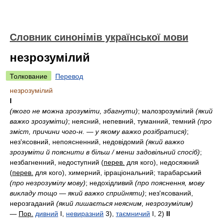
Словник синонімів української мови
незрозумілий
Толкование
Перевод
незрозумілий
I
(якого не можна зрозуміти, збагнути)
; малозрозумілий
(який
важко зрозуміти)
; неясний, непевний, туманний, темний
(про
зміст, причини чого-н. — у якому важко розібратися)
;
нез'ясовний, непоясненний, недовідомий
(який важко
зрозуміти й пояснити в більш / менш задовільний спосіб)
;
незбагненний, недоступний (
перев.
для кого), недосяжний
(
перев.
для кого), химерний, ірраціональний; тарабарський
(про незрозумілу мову)
; недохідливий
(про пояснення, мову
викладу тощо — який важко сприйняти)
; нез'ясований,
нерозгаданий
(який лишається неясним, незрозумілим)
—
Пор.
дивний
I
,
невиразний
3)
,
таємничий
I, 2)
II