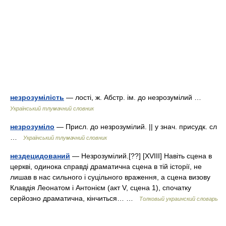
незрозумілість
— лості, ж. Абстр. ім. до незрозумілий …
Український тлумачний словник
незрозуміло
— Присл. до незрозумілий. || у знач. присудк. сл
…
Український тлумачний словник
нездецидований
— Незрозумілий.[??] [XVIII] Навіть сцена в
церкві, одинока справді драматична сцена в тій історії, не
лишав в нас сильного і суцільного враження, а сцена визову
Клавдія Леонатом і Антонієм (акт V, сцена 1), спочатку
серйозно драматична, кінчиться… …
Толковый украинский словарь